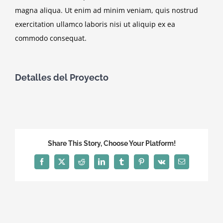
magna aliqua. Ut enim ad minim veniam, quis nostrud
exercitation ullamco laboris nisi ut aliquip ex ea
commodo consequat.
Detalles del Proyecto
Necesarias
Share This Story, Choose Your Platform!
Estas
cookies no
Facebook
X
Reddit
LinkedIn
Tumblr
Pinterest
Vk
Correo
son
electrónico
opcionales.
Son
necesarias
para que
funcione la