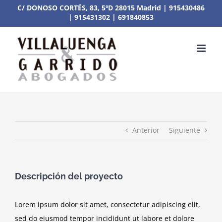
Saltar
C/ DONOSO CORTÉS, 83, 5ºD 28015 Madrid
|
915430486
|
915431302
|
691840853
al
contenido
Anterior
Siguiente
Descripción del proyecto
Lorem ipsum dolor sit amet, consectetur adipiscing elit,
sed do eiusmod tempor incididunt ut labore et dolore