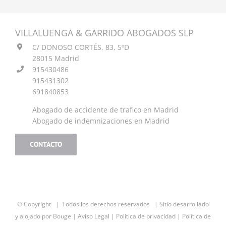
web.
VILLALUENGA & GARRIDO ABOGADOS SLP
Estadísticas
C/ DONOSO CORTÉS, 83, 5ºD
Para que
28015 Madrid
podamos
mejorar la
915430486
funcionalidad
915431302
y estructura
691840853
de la web, en
base a cómo
Abogado de accidente de trafico en Madrid
se usa la web.
Abogado de indemnizaciones en Madrid
CONTACTO
Experiencia
Para que
nuestra web
funcione lo
mejor posible
durante tu
© Copyright
| Todos los derechos reservados | Sitio desarrollado
visita. Si
y alojado por
Bouge
|
Aviso Legal
|
Política de privacidad
|
Política de
rechaza estas