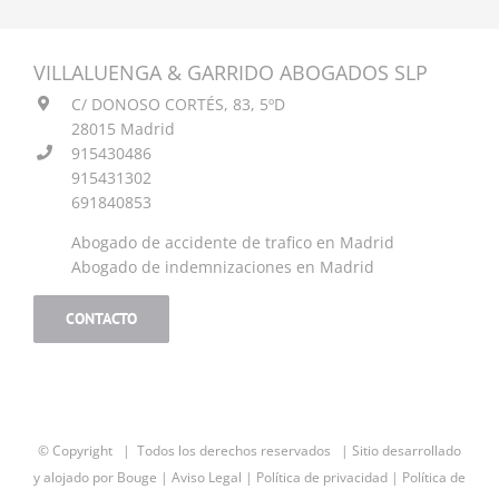
web.
VILLALUENGA & GARRIDO ABOGADOS SLP
Estadísticas
C/ DONOSO CORTÉS, 83, 5ºD
Para que
28015 Madrid
podamos
mejorar la
915430486
funcionalidad
915431302
y estructura
691840853
de la web, en
base a cómo
Abogado de accidente de trafico en Madrid
se usa la web.
Abogado de indemnizaciones en Madrid
CONTACTO
Experiencia
Para que
nuestra web
funcione lo
mejor posible
durante tu
© Copyright
| Todos los derechos reservados | Sitio desarrollado
visita. Si
y alojado por
Bouge
|
Aviso Legal
|
Política de privacidad
|
Política de
rechaza estas