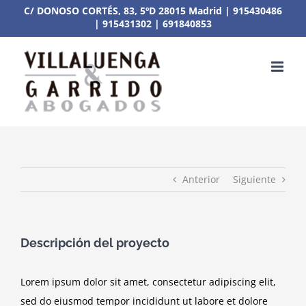
Saltar
C/ DONOSO CORTÉS, 83, 5ºD 28015 Madrid
|
915430486
|
915431302
|
691840853
al
contenido
Anterior
Siguiente
Descripción del proyecto
Lorem ipsum dolor sit amet, consectetur adipiscing elit,
sed do eiusmod tempor incididunt ut labore et dolore