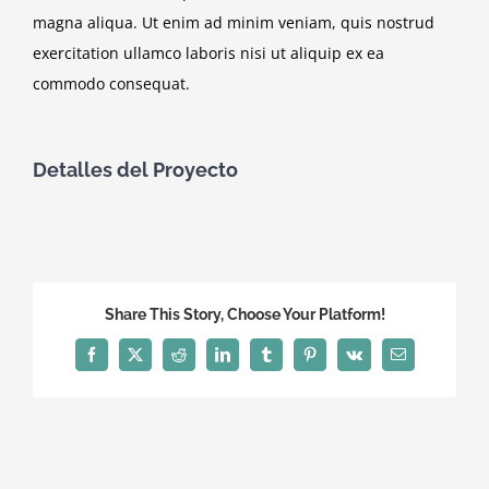
magna aliqua. Ut enim ad minim veniam, quis nostrud
exercitation ullamco laboris nisi ut aliquip ex ea
commodo consequat.
Detalles del Proyecto
Necesarias
Share This Story, Choose Your Platform!
Estas
cookies no
Facebook
X
Reddit
LinkedIn
Tumblr
Pinterest
Vk
Correo
son
electrónico
opcionales.
Son
necesarias
para que
funcione la