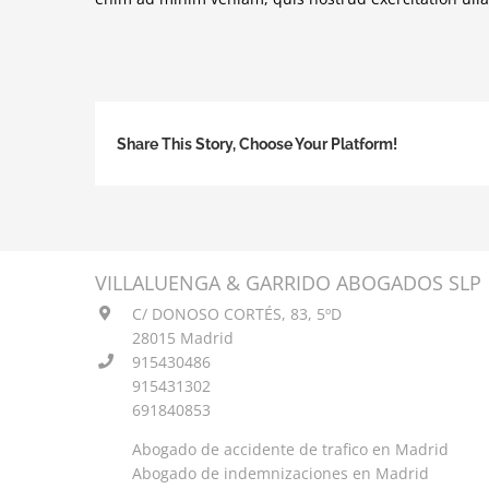
Share This Story, Choose Your Platform!
VILLALUENGA & GARRIDO ABOGADOS SLP
Necesarias
C/ DONOSO CORTÉS, 83, 5ºD
Estas
28015 Madrid
cookies no
915430486
son
915431302
opcionales.
691840853
Son
necesarias
Abogado de accidente de trafico en Madrid
para que
Abogado de indemnizaciones en Madrid
funcione la