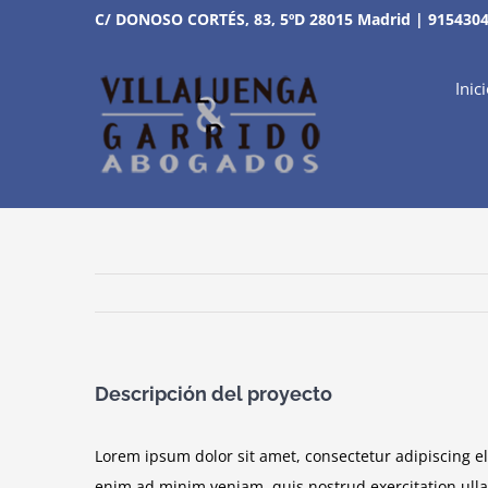
Saltar
C/ DONOSO CORTÉS, 83, 5ºD 28015 Madrid
|
915430
al
contenido
Inic
Descripción del proyecto
Lorem ipsum dolor sit amet, consectetur adipiscing e
enim ad minim veniam, quis nostrud exercitation ull