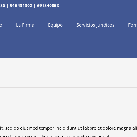
486
|
915431302
|
691840853
io
La Firma
Equipo
Servicios Jurídicos
For
lit, sed do eiusmod tempor incididunt ut labore et dolore magna al
amco laboris nisi ut aliquip ex ea commodo consequat.